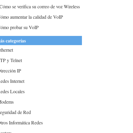
Cómo se verifica su correo de voz Wireless
orr?
ómo aumentar la calidad de VoIP
ómo probar su VoIP
ás categorías
thernet
TP y Telnet
irección IP
edes Internet
edes Locales
Modems
eguridad de Red
tros Informática Redes
outers