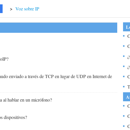
>
Voz sobre IP
Lo
C
C
¿
VoIP?
¿
enudo enviado a través de TCP en lugar de UDP en Internet de
C
T
A
da al hablar en un micrófono?
C
C
 dispositivos?
C