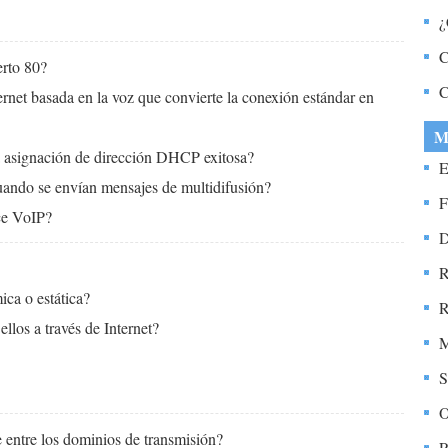
¿
C
C
erto 80?
C
rnet basada en la voz que convierte la conexión estándar en
M
a asignación de dirección DHCP exitosa?
E
uando se envían mensajes de multidifusión?
F
ace VoIP?
D
R
ca o estática?
R
ellos a través de Internet?
S
O
e entre los dominios de transmisión?
R