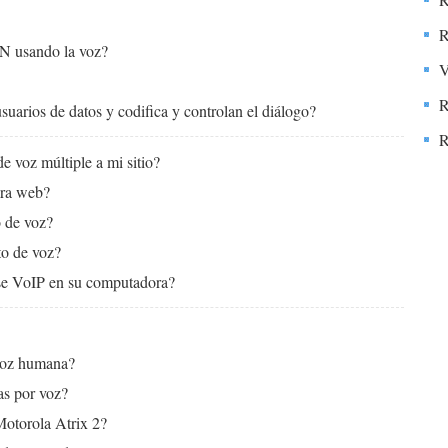
R
AN usando la voz?
V
R
usuarios de datos y codifica y controlan el diálogo?
R
 voz múltiple a mi sitio?
ara web?
o de voz?
to de voz?
se VoIP en su computadora?
 voz humana?
as por voz?
Motorola Atrix 2?