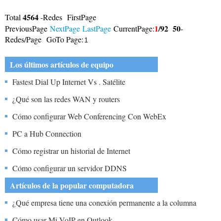
4564
Total
-Redes FirstPage
1
/92
50
PreviousPage
NextPage
LastPage
CurrentPage:
-
Redes/Page GoTo Page:
Los últimos artículos de equipo
Fastest Dial Up Internet Vs . Satélite
¿Qué son las redes WAN y routers
Cómo configurar Web Conferencing Con WebEx
PC a Hub Connection
Cómo registrar un historial de Internet
Cómo configurar un servidor DDNS
Artículos de la popular computadora
¿Qué empresa tiene una conexión permanente a la columna
vertebral de Internet?
Cómo usar Mi VoIP en Outlook