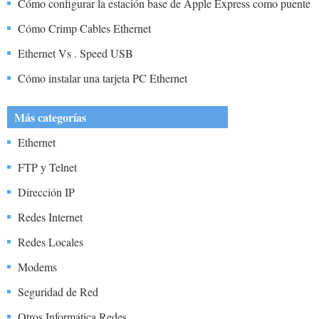
Cómo configurar la estación base de Apple Express como puente
Ethernet Wireless
Cómo Crimp Cables Ethernet
Ethernet Vs . Speed ​​USB
Cómo instalar una tarjeta PC Ethernet
Más categorías
Ethernet
FTP y Telnet
Dirección IP
Redes Internet
Redes Locales
Modems
Seguridad de Red
Otros Informática Redes