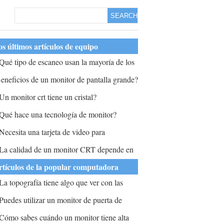
SEARCH
s últimos artículos de equipo
Qué tipo de escaneo usan la mayoría de los
onitores de computadora?
eneficios de un monitor de pantalla grande?
Un monitor crt tiene un cristal?
Qué hace una tecnología de monitor?
Necesita una tarjeta de video para
onfigurar dos monitores en una CPU?
La calidad de un monitor CRT depende en
ran medida de él?
rtículos de la popular computadora
La topografía tiene algo que ver con las
omputadoras?
Puedes utilizar un monitor de puerta de
nlace con una torre de unidad Dell?
Cómo sabes cuándo un monitor tiene alta