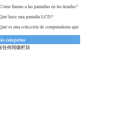
esolución?
Cómo llamas a las pantallas en las tiendas?
Qué hace una pantalla LCD?
Qué es una colección de computadoras que
on todas compañeros?
ás categorías
有任何同级栏目