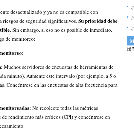
r
¿
nte desactualizado y ya no es compatible con
¿
Su prioridad debe
 riesgos de seguridad significativos.
¿
tible.
Sin embargo, si eso no es posible de inmediato,
s
rga de monitoreo:
M
没
 monitoreo:
n:
Muchos servidores de encuestas de herramientas de
ada minuto). Aumente este intervalo (por ejemplo, a 5 o
as. Concéntrese en las encuestas de alta frecuencia para
 monitoreadas:
No recolecte todas las métricas
s de rendimiento más críticos (CPI) y concéntrese en
ocesamiento.