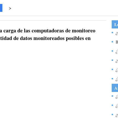
>
Lo
la carga de las computadoras de monitoreo
¿
tidad de datos monitoreados posibles en
m
B
¿
¿
¿
c
¿
g
A
¿
c
¿
e
¿