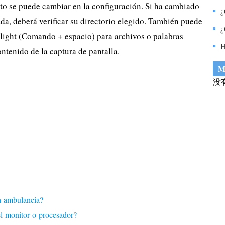
to se puede cambiar en la configuración. Si ha cambiado
s
¿
a, deberá verificar su directorio elegido. También puede
a
¿
ight (Comando + espacio) para archivos o palabras
a
H
ontenido de la captura de pantalla.
c
M
c
没
g
e
a ambulancia?
l monitor o procesador?