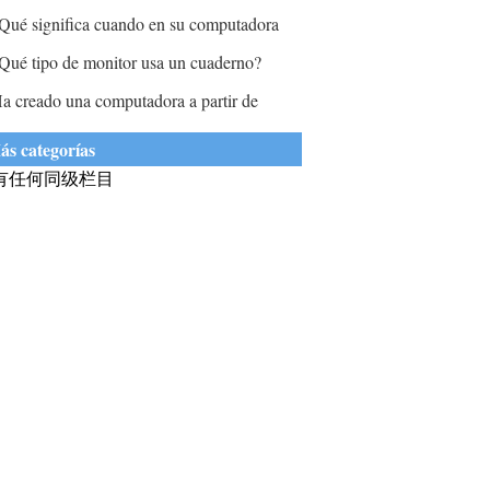
istema de información?
Qué significa cuando en su computadora
parecen destellos de luz brillantes que
Qué tipo de monitor usa un cuaderno?
traviesan la pantalla y luego se apaga?
a creado una computadora a partir de
omponentes que todos los ventiladores
ás categorías
omienzan a girar y hay luces en la tarjeta
有任何同级栏目
ráfica, pero cuando la máquina no se
nciende, ¿no muestra el monitor?