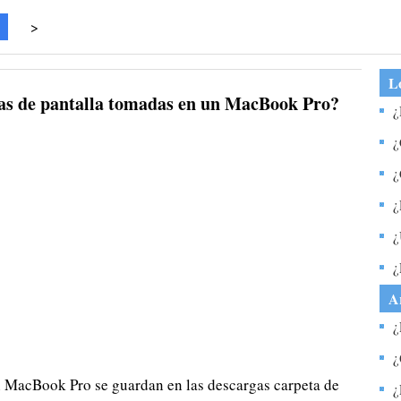
>
Lo
as de pantalla tomadas en un MacBook Pro?
¿
W
¿
m
¿
a
¿
m
¿
p
c
¿
s
p
A
s
¿
m
¿
un MacBook Pro se guardan en las descargas
carpeta de
b
¿