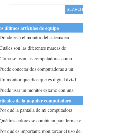
SEARCH
s últimos artículos de equipo
Dónde está el monitor del sistema en
indows XP?
Cuáles son las diferentes marcas de
onitores?
Cómo se usan las computadoras como
rtistas adicionales en conciertos en vivo?
Puede conectar dos computadoras a un
onitor y mantener el trabajo en línea con un
Un monitor que dice que es digital dvi-d
rograma de red?
on hdcp y analógico d-sub vga de 15 pines
Puede usar un monitor externo con una
e puede ver como televisión? ¿Necesita
antalla de computadora portátil rota?
rtículos de la popular computadora
uscribirse a HD con su proveedor de cable?
Por qué la pantalla de mi computadora
uestra todo grande?
Qué tres colores se combinan para formar el
lanco en la pantalla de una computadora?
Por qué es importante monitorear el uso del