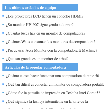
Los últimos artículos de equipo
¿Los proyectores LCD tienen un conector HDMI?
¿Su monitor HP1907 sigue yendo a dormir?
¿Cuántas luces hay en un monitor de computadora?
¿Cuántos Watts consumen los monitores de computadora?
¿Puede usar Acer Monitor con la computadora E Machine?
¿Qué tan grande es un monitor de árbol?
Artículos de la popular computadora
¿Cuánto cuesta hacer funcionar una computadora durante 50
horas a la semana si el monitor funciona con 140 vatios y la torre
¿Qué tan difícil es conectar un monitor de computadora portátil?
260 Electric Company cobra 11,2 centavos por kilovatio-hora?
¿Cómo fue la pantalla de impresión en Toshiba Intel Core i5?
¿Qué significa la luz roja intermitente en la torre de la
computadora?