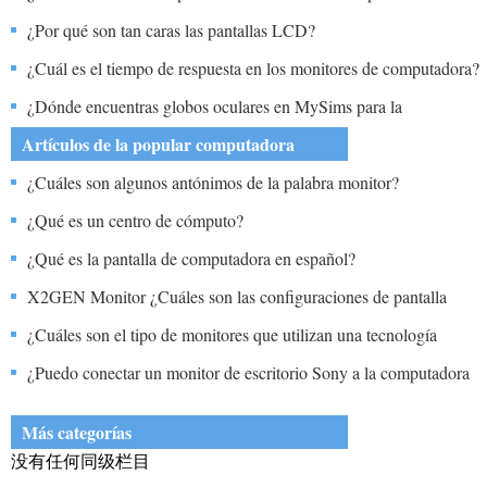
mediante el teclado?
¿Por qué son tan caras las pantallas LCD?
¿Cuál es el tiempo de respuesta en los monitores de computadora?
¿Dónde encuentras globos oculares en MySims para la
computadora?
Artículos de la popular computadora
¿Cuáles son algunos antónimos de la palabra monitor?
¿Qué es un centro de cómputo?
¿Qué es la pantalla de computadora en español?
X2GEN Monitor ¿Cuáles son las configuraciones de pantalla
ancha?
¿Cuáles son el tipo de monitores que utilizan una tecnología
similar a la utilizada en los relojes digitales?
¿Puedo conectar un monitor de escritorio Sony a la computadora
portátil Gateway?
Más categorías
没有任何同级栏目