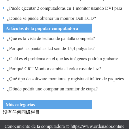
representar los colores de una fotografía?
¿Puede ejecutar 2 computadoras en 1 monitor usando DVI para
uno y analógico el otro?
¿Dónde se puede obtener un monitor Dell LCD?
Artículos de la popular computadora
¿Qué es la vista de lectura de pantalla completa?
¿Por qué las pantallas lcd son de 15,4 pulgadas?
¿Cuál es el problema en el que las imágenes podrían grabarse
permanentemente en una pantalla de monitores?
¿Por qué CRT Monitor cambia al color rosa de luz?
¿Qué tipo de software monitorea y registra el tráfico de paquetes
para un análisis posterior?
¿Dónde podría uno comprar un monitor de etapa?
Más categorías
没有任何同级栏目
Conocimiento de la computadora © https://www.ordenador.online