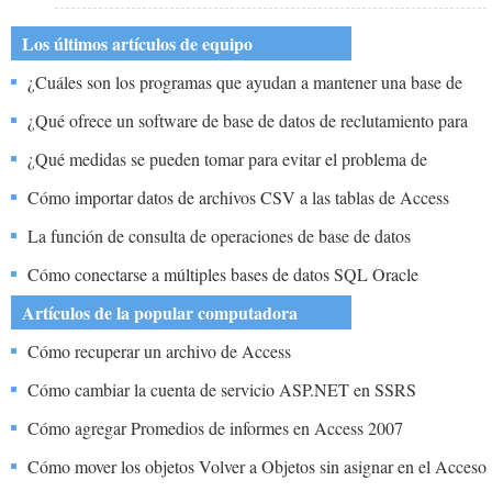
Los últimos artículos de equipo
¿Cuáles son los programas que ayudan a mantener una base de
datos mediante la creación de la edición y eliminación de archivos
¿Qué ofrece un software de base de datos de reclutamiento para
de registros de datos?
sus usuarios?
¿Qué medidas se pueden tomar para evitar el problema de
actualización perdida en los sistemas de gestión de bases de datos?
Cómo importar datos de archivos CSV a las tablas de Access
La función de consulta de operaciones de base de datos
relacionales
Cómo conectarse a múltiples bases de datos SQL Oracle
Artículos de la popular computadora
Cómo recuperar un archivo de Access
Cómo cambiar la cuenta de servicio ASP.NET en SSRS
Cómo agregar Promedios de informes en Access 2007
Cómo mover los objetos Volver a Objetos sin asignar en el Acceso