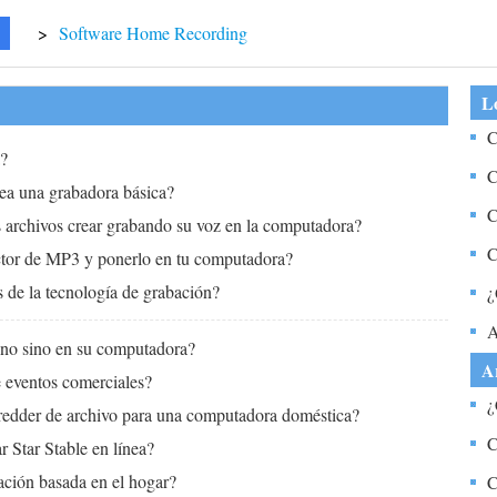
>
Software Home Recording
Lo
C
a?
S
C
ea una grabadora básica?
P
C
 archivos crear grabando su voz en la computadora?
C
ctor de MP3 y ponerlo en tu computadora?
L
s de la tecnología de grabación?
¿
A
ono sino en su computadora?
A
 eventos comerciales?
¿
redder de archivo para una computadora doméstica?
d
C
r Star Stable en línea?
ación basada en el hogar?
C