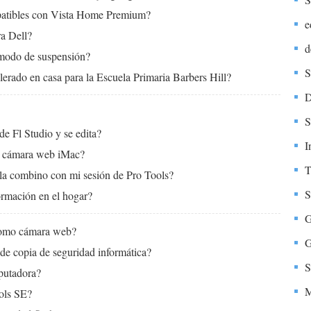
atibles con Vista Home Premium?
e
a Dell?
d
 modo de suspensión?
S
erado en casa para la Escuela Primaria Barbers Hill?
D
S
e Fl Studio y se edita?
I
a cámara web iMac?
T
la combino con mi sesión de Pro Tools?
S
ormación en el hogar?
como cámara web?
G
de copia de seguridad informática?
S
putadora?
M
ols SE?