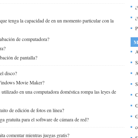
c
¿
d
¿
 que tenga la capacidad de en un momento particular con la
a
P
grabación de computadora?
M
ra?
A
bación de pantalla?
S
el disco?
A
Windows Movie Maker?
S
 utilizado en una computadora doméstica rompa las leyes de
C
G
ito de edición de fotos en línea?
G
a gratuita para el software de cámara de red?
c
ita comentar mientras juegas gratis?
S