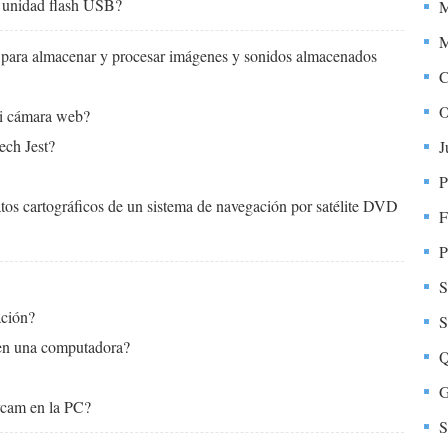
a unidad flash USB?
M
M
 para almacenar y procesar imágenes y sonidos almacenados
C
O
ni cámara web?
ech Jest?
J
P
atos cartográficos de un sistema de navegación por satélite DVD
F
P
S
ación?
S
en una computadora?
Q
G
ycam en la PC?
S