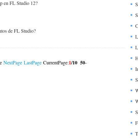
lp en FL Studio 12?
S
S
C
tos de FL Studio?
L
L
H
1
/10
50
ge
NextPage
LastPage
CurrentPage:
-
I
S
W
W
S
F
T