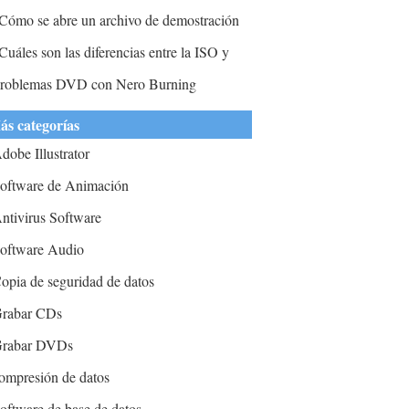
assette de cintas digitales
Cómo se abre un archivo de demostración
e Fl Studio y se edita?
Cuáles son las diferencias entre la ISO y
rchivos IMG
roblemas DVD con Nero Burning
ás categorías
dobe Illustrator
oftware de Animación
ntivirus Software
oftware Audio
opia de seguridad de datos
rabar CDs
rabar DVDs
ompresión de datos
oftware de base de datos