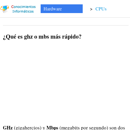
Hardware
>
CPUs
¿Qué es ghz o mbs más rápido?
GHz
Mbps
(gigahercios) y
(megabits por segundo) son dos