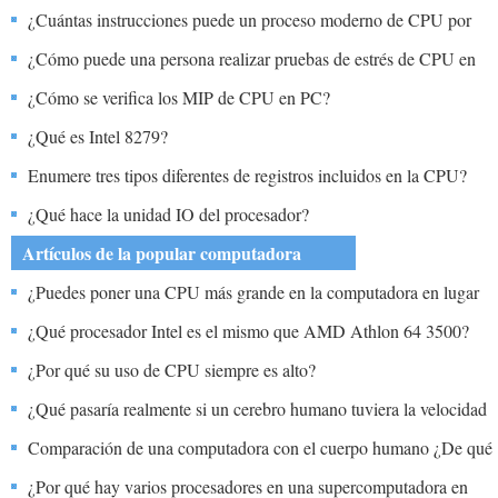
¿Cuántas instrucciones puede un proceso moderno de CPU por
segundo?
¿Cómo puede una persona realizar pruebas de estrés de CPU en
su computadora?
¿Cómo se verifica los MIP de CPU en PC?
¿Qué es Intel 8279?
Enumere tres tipos diferentes de registros incluidos en la CPU?
¿Qué hace la unidad IO del procesador?
Artículos de la popular computadora
¿Puedes poner una CPU más grande en la computadora en lugar
de la más pequeña original con la que vino?
¿Qué procesador Intel es el mismo que AMD Athlon 64 3500?
¿Por qué su uso de CPU siempre es alto?
¿Qué pasaría realmente si un cerebro humano tuviera la velocidad
de procesamiento y el poder de la supercomputadora?
Comparación de una computadora con el cuerpo humano ¿De qué
parte probablemente llamaría a CPU?
¿Por qué hay varios procesadores en una supercomputadora en