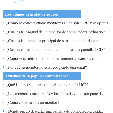
referir?
Los últimos artículos de equipo
¿Cómo se conecta cuatro monitores a una sola CPU y se ejecuta
cada monitor como PC diferente con teclados mouse?
¿Cuál es la longitud de un monitor de computadora ordinario?
¿Cuál es la desventaja principal de usar un monitor de gran
formato para mostrar la presentación?
¿Cuál es el método apropiado para limpiar una pantalla LCD?
¿Cómo se cambia entre monitores internos y externos en la
mayoría de las computadoras de cuaderno?
¿Por qué su monitor no está recogiendo una señal?
Artículos de la popular computadora
¿Qué lecturas se muestran en el monitor de la UCI?
¿Los monitores trackerballs y los chips de video son parte de la
unidad central de procesamiento de una computadora?
¿Cómo conectar dos un monitor?
¿Dónde puedo descartar una pantalla de computadora usada?