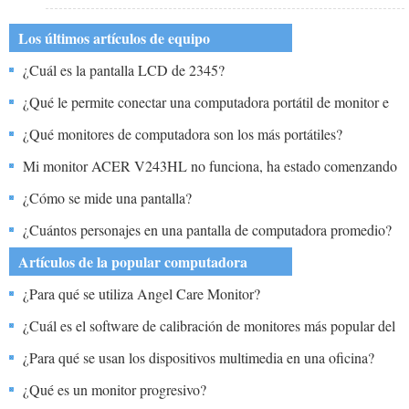
Los últimos artículos de equipo
¿Cuál es la pantalla LCD de 2345?
¿Qué le permite conectar una computadora portátil de monitor e
impresora a través de una conexión en lugar de conectar
¿Qué monitores de computadora son los más portátiles?
dispositivos individuales?
Mi monitor ACER V243HL no funciona, ha estado comenzando
y luego diciendo que estoy usando un Advent DT2410 con
¿Cómo se mide una pantalla?
Windows 10 ¿Cómo se puede solucionar esto?
¿Cuántos personajes en una pantalla de computadora promedio?
Artículos de la popular computadora
¿Para qué se utiliza Angel Care Monitor?
¿Cuál es el software de calibración de monitores más popular del
mercado?
¿Para qué se usan los dispositivos multimedia en una oficina?
¿Qué es un monitor progresivo?