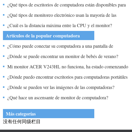
¿Qué tipos de escritorios de computadora están disponibles para
su compra en IKEA?
¿Qué tipos de monitoreo electrónico usan la mayoría de las
tiendas?
¿Cuál es la distancia máxima entre la CPU y el monitor?
Artículos de la popular computadora
¿Cómo puede conectar su computadora a una pantalla de
televisión o televisor?
¿Dónde se puede encontrar un monitor de bebés de verano?
Mi monitor ACER V243HL no funciona, ha estado comenzando
y luego diciendo que estoy usando un Advent DT2410 con
¿Dónde puedo encontrar escritorios para computadoras portátiles
Windows 10 ¿Cómo se puede solucionar esto?
en línea?
¿Dónde se pueden ver las imágenes de las computadoras?
¿Qué hace un ascensante de monitor de computadora?
Más categorías
没有任何同级栏目