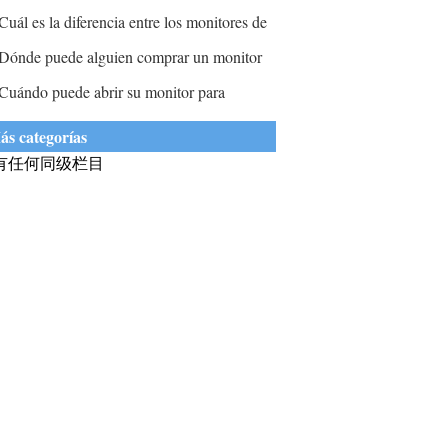
onitoreados posibles en Windows Server
ectura del papel al tiempo que proporciona
osa en el escritorio Dell?
Cuál es la diferencia entre los monitores de
003?
a capacidad de actualización electrónica de
ell G2210 y E2210?
Dónde puede alguien comprar un monitor
ctualización que se muestra en el
EC multisync?
Cuándo puede abrir su monitor para
ispositivo?
tenderlo?
ás categorías
有任何同级栏目