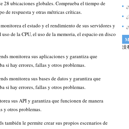
m
sde 28 ubicaciones globales. Comprueba el tiempo de
l
r
¿
po de respuesta y otras métricas críticas.
2
l
D
¿
a
onitorea el estado y el rendimiento de sus servidores y
N
¿
d
 uso de la CPU, el uso de la memoria, el espacio en disco
a
M
没
nds monitorea sus aplicaciones y garantiza que
si hay errores, fallas y otros problemas.
nds monitorea sus bases de datos y garantiza que
si hay errores, fallas y otros problemas.
orea sus API y garantiza que funcionen de manera
as y otros problemas.
 también le permite crear sus propios escenarios de