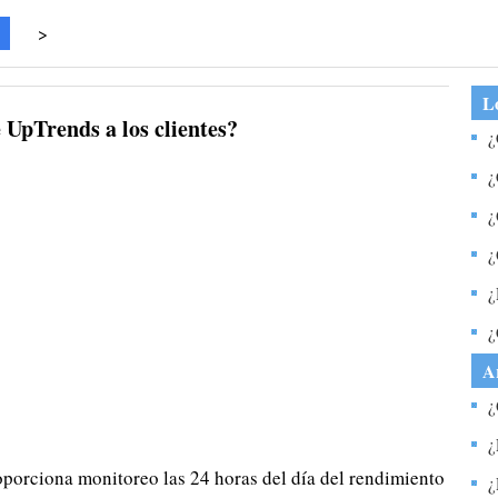
>
Lo
 UpTrends a los clientes?
¿
c
¿
d
¿
f
m
¿
e
¿
c
¿
m
A
¿
c
¿
m
orciona monitoreo las 24 horas del día del rendimiento
p
¿