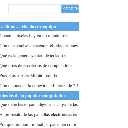
SEARCH
s últimos artículos de equipo
Cuántos píxeles hay en un monitor de
omputadora promedio?
Cómo se vuelve a encender el reloj después
e haber estado sentado y dejar de
Qué es la generalización de teclado y
uncionar?
onitor?
Qué tipos de escritorios de computadora
stán disponibles para su compra en IKEA?
Puede usar Acer Monitor con la
omputadora E Machine?
Cómo conectar la conexión a Internet de 2 1
onitor?
rtículos de la popular computadora
Qué debe hacer para aligerar la carga de las
omputadoras de monitoreo mientras
El propósito de las pantallas electrónicas es
antiene la mayor cantidad de datos
roporcionar a la experiencia del usuario
Por qué un monitor dual parpadea en color