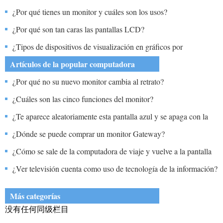
para tus ojos?
¿Por qué tienes un monitor y cuáles son los usos?
¿Por qué son tan caras las pantallas LCD?
¿Tipos de dispositivos de visualización en gráficos por
computadora?
Artículos de la popular computadora
¿Por qué no su nuevo monitor cambia al retrato?
¿Cuáles son las cinco funciones del monitor?
¿Te aparece aleatoriamente esta pantalla azul y se apaga con la
pantalla?
¿Dónde se puede comprar un monitor Gateway?
¿Cómo se sale de la computadora de viaje y vuelve a la pantalla
normal de visualización en un Corsa SXI?
¿Ver televisión cuenta como uso de tecnología de la información?
Más categorías
没有任何同级栏目