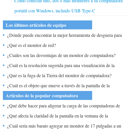
Cómo conectar uno, dos o más monitores a su computadora
portátil con Windows, incluido USB Type-C
Los últimos artículos de equipo
¿Dónde puede encontrar la mejor herramienta de desguera para
los monitores modernos de CRT?
¿Qué es el monitor de red?
¿Cuáles son las desventajas de un monitor de computadora?
¿Cuál es la resolución sugerida para una visualización de la
página web del monitor de 15 pulgadas?
¿Qué es la fuga de la Tierra del monitor de computadora?
¿Cuál es el objeto que mueve a través de la pantalla de la
computadora?
Artículos de la popular computadora
¿Qué debe hacer para aligerar la carga de las computadoras de
monitoreo mientras mantiene la mayor cantidad de datos
¿Qué afecta la claridad de la pantalla en la ventana de la
monitoreados posibles en Windows Server 2003?
computadora?
¿Cuál sería más barato agregar un monitor de 17 pulgadas a un