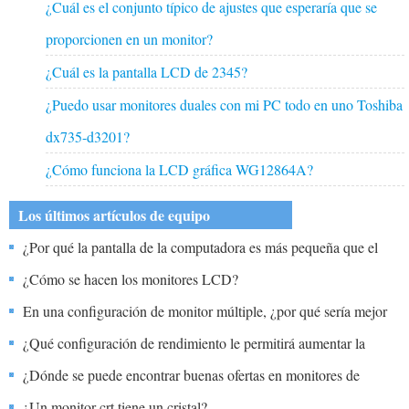
¿Cuál es el conjunto típico de ajustes que esperaría que se
proporcionen en un monitor?
¿Cuál es la pantalla LCD de 2345?
¿Puedo usar monitores duales con mi PC todo en uno Toshiba
dx735-d3201?
¿Cómo funciona la LCD gráfica WG12864A?
Los últimos artículos de equipo
¿Por qué la pantalla de la computadora es más pequeña que el
monitor?
¿Cómo se hacen los monitores LCD?
En una configuración de monitor múltiple, ¿por qué sería mejor
abrir aplicaciones de uso frecuente en un monitor en lugar de en el
¿Qué configuración de rendimiento le permitirá aumentar la
otro?
cantidad de píxeles que se muestran en la pantalla?
¿Dónde se puede encontrar buenas ofertas en monitores de
pantalla táctil?
¿Un monitor crt tiene un cristal?