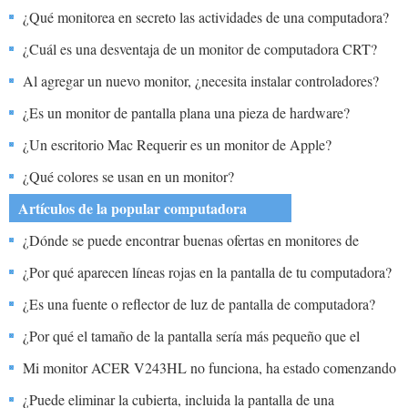
¿Qué monitorea en secreto las actividades de una computadora?
¿Cuál es una desventaja de un monitor de computadora CRT?
Al agregar un nuevo monitor, ¿necesita instalar controladores?
¿Es un monitor de pantalla plana una pieza de hardware?
¿Un escritorio Mac Requerir es un monitor de Apple?
¿Qué colores se usan en un monitor?
Artículos de la popular computadora
¿Dónde se puede encontrar buenas ofertas en monitores de
pantalla táctil?
¿Por qué aparecen líneas rojas en la pantalla de tu computadora?
¿Es una fuente o reflector de luz de pantalla de computadora?
¿Por qué el tamaño de la pantalla sería más pequeño que el
monitor con un área negra alrededor del exterior?
Mi monitor ACER V243HL no funciona, ha estado comenzando
y luego diciendo que estoy usando un Advent DT2410 con
¿Puede eliminar la cubierta, incluida la pantalla de una