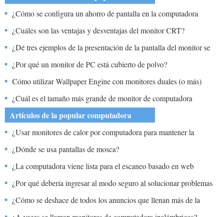
¿Cómo se configura un ahorro de pantalla en la computadora
Toshiba?
¿Cuáles son las ventajas y desventajas del monitor CRT?
¿Dé tres ejemplos de la presentación de la pantalla del monitor se
miden los tamaños?
¿Por qué un monitor de PC está cubierto de polvo?
Cómo utilizar Wallpaper Engine con monitores duales (o más)
¿Cuál es el tamaño más grande de monitor de computadora
disponible para comprar hoy?
Artículos de la popular computadora
¿Usar monitores de calor por computadora para mantener la
longevidad?
¿Dónde se usa pantallas de mosca?
¿La computadora viene lista para el escaneo basado en web
iPERMS?
¿Por qué debería ingresar al modo seguro al solucionar problemas
con un monitor en Windows XP?
¿Cómo se deshace de todos los anuncios que llenan más de la
mitad de su computadora?
¿A veces se llaman monitores de computadora inalámbricos?