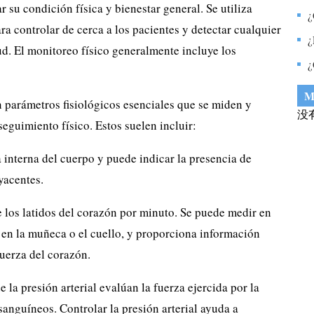
r su condición física y bienestar general. Se utiliza
m
c
¿
a controlar de cerca a los pacientes y detectar cualquier
o
c
¿
d. El monitoreo físico generalmente incluye los
c
¿
p
M
on parámetros fisiológicos esenciales que se miden y
没
seguimiento físico. Estos suelen incluir:
interna del cuerpo y puede indicar la presencia de
yacentes.
de los latidos del corazón por minuto. Se puede medir en
en la muñeca o el cuello, y proporciona información
fuerza del corazón.
e la presión arterial evalúan la fuerza ejercida por la
sanguíneos. Controlar la presión arterial ayuda a