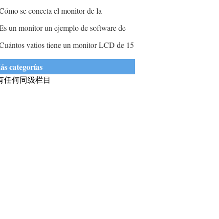
ostrar todas las formas de información
ubre un área de la pantalla que necesita ver?
Cómo se conecta el monitor de la
rganizada espacialmente?
omputadora a la computadora?
Es un monitor un ejemplo de software de
omputadora?
Cuántos vatios tiene un monitor LCD de 15
ulgadas?
ás categorías
有任何同级栏目