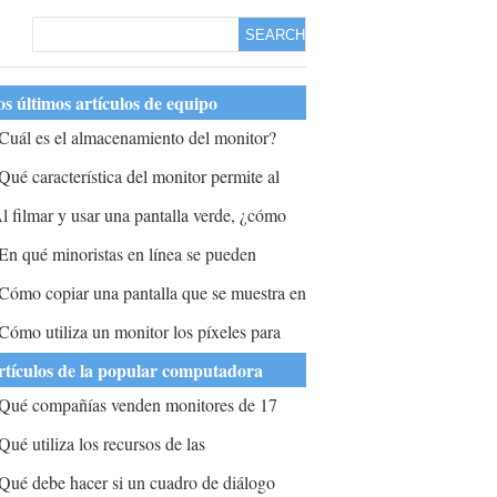
SEARCH
s últimos artículos de equipo
Cuál es el almacenamiento del monitor?
Qué característica del monitor permite al
suario conservar la energía?
l filmar y usar una pantalla verde, ¿cómo
uede conectar su cámara o computadora al
En qué minoristas en línea se pueden
onitor de televisión, así que vea el efecto al
ncontrar monitores de computadora a la
Cómo copiar una pantalla que se muestra en
gual que la filmación?
enta?
u computadora?
Cómo utiliza un monitor los píxeles para
rear una imagen?
rtículos de la popular computadora
Qué compañías venden monitores de 17
ulgadas?
Qué utiliza los recursos de las
omputadoras para recopilar analizar y
Qué debe hacer si un cuadro de diálogo