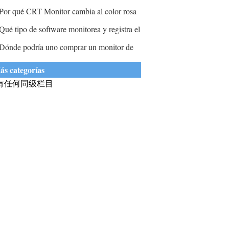
odrían grabarse permanentemente en una
Por qué CRT Monitor cambia al color rosa
antalla de monitores?
e luz?
Qué tipo de software monitorea y registra el
ráfico de paquetes para un análisis posterior?
Dónde podría uno comprar un monitor de
tapa?
ás categorías
有任何同级栏目