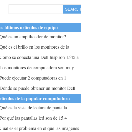
SEARCH
s últimos artículos de equipo
Qué es un amplificador de monitor?
Qué es el brillo en los monitores de la
omputadora?
Cómo se conecta una Dell Inspiron 1545 a
n HDTV LCD de Panasonic?
Los monitores de computadora son muy
onfiables para representar los colores de una
Puede ejecutar 2 computadoras en 1
otografía?
onitor usando DVI para uno y analógico el
Dónde se puede obtener un monitor Dell
tro?
LCD?
rtículos de la popular computadora
Qué es la vista de lectura de pantalla
ompleta?
Por qué las pantallas lcd son de 15,4
ulgadas?
Cuál es el problema en el que las imágenes