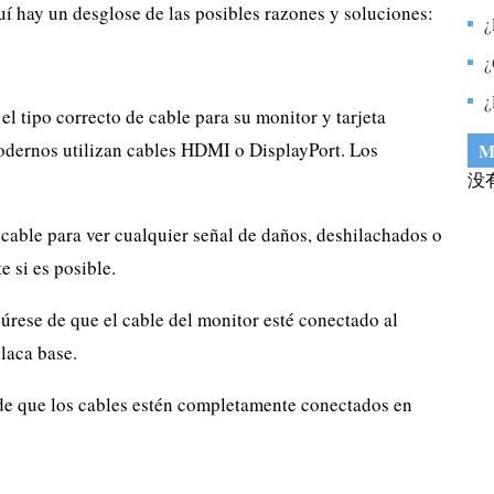
í hay un desglose de las posibles razones y soluciones:
p
¿
p
d
¿
t
¿
l tipo correcto de cable para su monitor y tarjeta
e
modernos utilizan cables HDMI o DisplayPort. Los
M
没
 cable para ver cualquier señal de daños, deshilachados o
e si es posible.
rese de que el cable del monitor esté conectado al
placa base.
e que los cables estén completamente conectados en