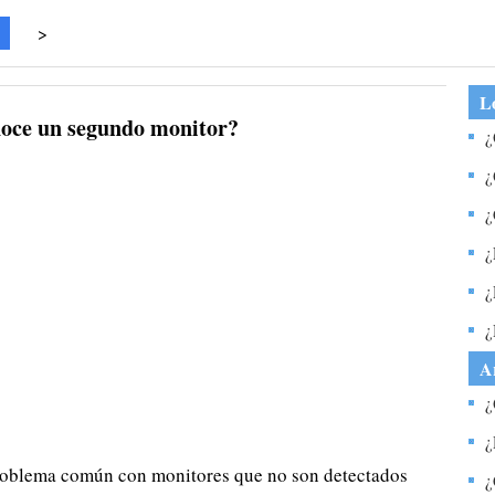
>
Lo
oce un segundo monitor?
¿
¿
c
¿
u
¿
c
¿
f
m
¿
o
A
¿
c
¿
roblema común con monitores que no son detectados
p
¿