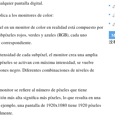
alquier pantalla digital.
d
¿
B
¿
lica a los monitores de color:
e
¿
l en un monitor de color en realidad está compuesto por
p
subpíxeles rojos, verdes y azules (RGB), cada uno
M
没
r correspondiente.
ntensidad de cada subpíxel, el monitor crea una amplia
píxeles se activan con máxima intensidad, se vuelve
pones negro. Diferentes combinaciones de niveles de
monitor se refiere al número de píxeles que tiene
ión más alta significa más píxeles, lo que resulta en una
r ejemplo, una pantalla de 1920x1080 tiene 1920 píxeles
almente.