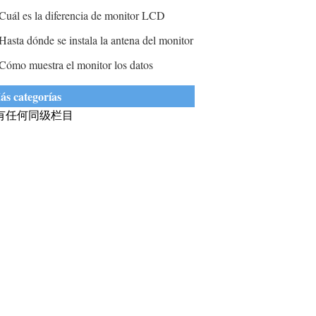
eja de responder?
Cuál es la diferencia de monitor LCD
ettewen y monitores de grado médico?
Hasta dónde se instala la antena del monitor
n un sistema DVOR?
Cómo muestra el monitor los datos
rocesados ​​de la CPU?
ás categorías
有任何同级栏目