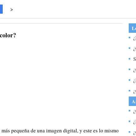
>
Lo
 color?
¿
c
¿
f
d
S
p
¿
¿
y
¿
A
¿
c
¿
ad más pequeña de una imagen digital, y este es lo mismo
m
¿