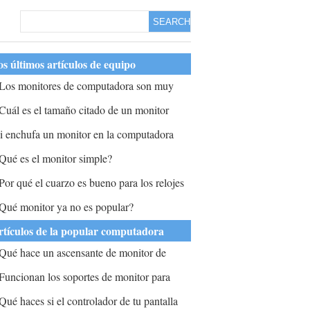
SEARCH
s últimos artículos de equipo
Los monitores de computadora son muy
onfiables para representar los colores de una
Cuál es el tamaño citado de un monitor
otografía?
eterminado por medir?
i enchufa un monitor en la computadora
ortátil, ¿jugará a través del monitor?
Qué es el monitor simple?
Por qué el cuarzo es bueno para los relojes
 otras máquinas electrónicas?
Qué monitor ya no es popular?
rtículos de la popular computadora
Qué hace un ascensante de monitor de
omputadora?
Funcionan los soportes de monitor para
onitores LCD y CRT?
Qué haces si el controlador de tu pantalla