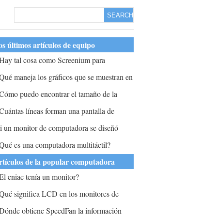
SEARCH
s últimos artículos de equipo
Hay tal cosa como Screenium para
indows?
Qué maneja los gráficos que se muestran en
l monitor?
Cómo puedo encontrar el tamaño de la
antalla de mi computadora si tengo una
Cuántas líneas forman una pantalla de
egla?
omputadora promedio?
i un monitor de computadora se diseñó
nicialmente para su uso en el entorno de
Qué es una computadora multitáctil?
ogar o de oficina y la Marina decidió
rtículos de la popular computadora
odificarlo a bordo de un envío de una
El eniac tenía un monitor?
valuación operativa temprana (EOA) de eso
Qué significa LCD en los monitores de
o haría.
omputadora?
Dónde obtiene SpeedFan la información