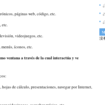
p
¿
¿
ónicos, páginas web, código, etc.
¿
 etc.
y
M
levisión, videojuegos, etc.
没
 menús, íconos, etc.
mo ventana a través de la cual interactúa y ve
cos:
hojas de cálculo, presentaciones, navegar por Internet,
tocar videojuegos, escuchar música, etc.