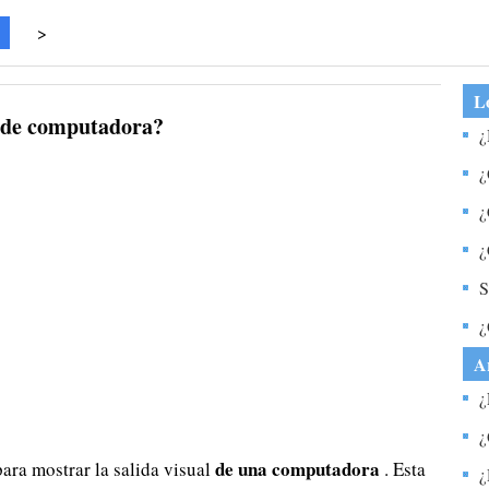
>
Lo
r de computadora?
¿
W
¿
e
¿
p
¿
r
c
S
i
¿
h
A
m
¿
e
¿
l
de una computadora
ara mostrar la salida visual
. Esta
c
¿