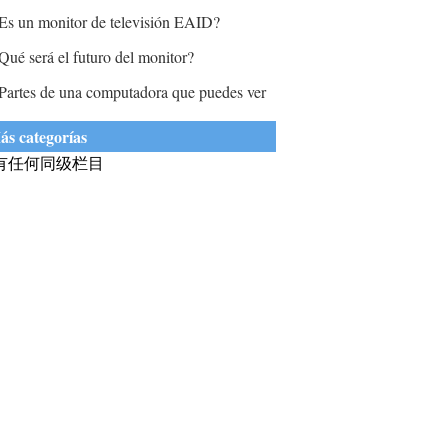
ara monitorear la computadora?
Es un monitor de televisión EAID?
Qué será el futuro del monitor?
Partes de una computadora que puedes ver
 tocar?
ás categorías
有任何同级栏目