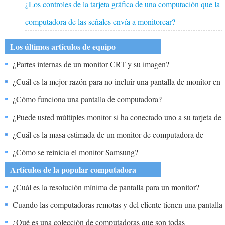
¿Los controles de la tarjeta gráfica de una computación que la
computadora de las señales envía a monitorear?
Los últimos artículos de equipo
¿Partes internas de un monitor CRT y su imagen?
¿Cuál es la mejor razón para no incluir una pantalla de monitor en
un DEA además del costo?
¿Cómo funciona una pantalla de computadora?
¿Puede usted múltiples monitor si ha conectado uno a su tarjeta de
video y la otra en el puerto estándar en la computadora?
¿Cuál es la masa estimada de un monitor de computadora de
pantalla plana promedio?
¿Cómo se reinicia el monitor Samsung?
Artículos de la popular computadora
¿Cuál es la resolución mínima de pantalla para un monitor?
Cuando las computadoras remotas y del cliente tienen una pantalla
idéntica, ¿qué puede hacer para distinguirlas al mostrar el
¿Qué es una colección de computadoras que son todas