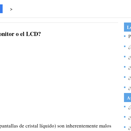
>
Lo
onitor o el LCD?
P
n
¿
b
¿
¿
e
¿
l
t
¿
y
A
¿
s
¿
t
pantallas de cristal líquido) son inherentemente malos
a
¿