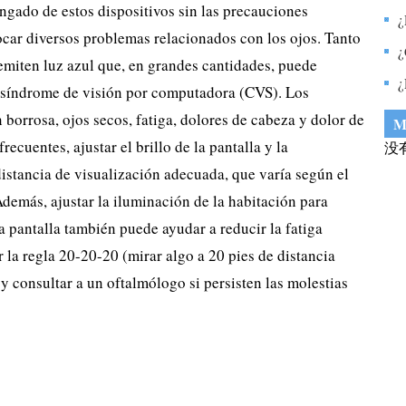
ongado de estos dispositivos sin las precauciones
i
c
¿
ocar diversos problemas relacionados con los ojos. Tanto
u
¿
emiten luz azul que, en grandes cantidades, puede
¿
 al síndrome de visión por computadora (CVS). Los
l
borrosa, ojos secos, fatiga, dolores de cabeza y dolor de
M
p
ecuentes, ajustar el brillo de la pantalla y la
没
istancia de visualización adecuada, que varía según el
Además, ajustar la iluminación de la habitación para
a pantalla también puede ayudar a reducir la fatiga
 la regla 20-20-20 (mirar algo a 20 pies de distancia
 consultar a un oftalmólogo si persisten las molestias