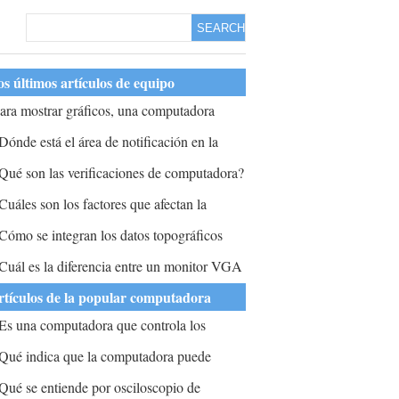
SEARCH
s últimos artículos de equipo
ara mostrar gráficos, una computadora
ecesita monitor y?
Dónde está el área de notificación en la
arra de tareas?
Qué son las verificaciones de computadora?
Cuáles son los factores que afectan la
lección de la resolución de visualización y
Cómo se integran los datos topográficos
os colores de una computadora?
radicionales con la tecnología informática?
Cuál es la diferencia entre un monitor VGA
 un monitor SVGA?
rtículos de la popular computadora
Es una computadora que controla los
emáforos para que pueda conducir al
Qué indica que la computadora puede
rabajo?
ceptar la entrada del teclado y mostrar
Qué se entiende por osciloscopio de