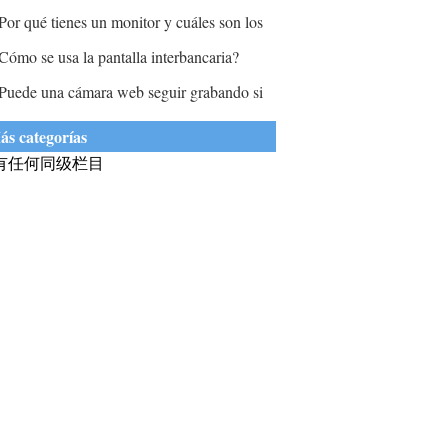
nformación en el monitor?
omputadora?
Por qué tienes un monitor y cuáles son los
sos?
Cómo se usa la pantalla interbancaria?
Puede una cámara web seguir grabando si
a computadora está en modo de protector de
ás categorías
antalla?
有任何同级栏目