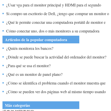
¿Usar vga para el monitor principal y HDMI para el segundo
monitor?
Si compro un escritorio de Dell, ¿tengo que comprar un monitor o
puedo usar alguna marca para mi monitor?
¿Qué le permite conectar una computadora portátil de monitor e
impresora a través de una conexión en lugar de conectar
Cómo conectar uno, dos o más monitores a su computadora
dispositivos individuales?
portátil con Windows, incluido USB Type-C
Artículos de la popular computadora
¿Quién monitorea los bancos?
¿Dónde se puede buscar la actividad del ordenador del monitor?
¿Para qué se usa el monitor?
¿Qué es un monitor de panel plano?
¿Cómo se identifica el problema cuando el monitor muestra que
no se encendió la computadora?
¿Cómo se pueden ver dos páginas web al mismo tiempo usando
un monitor?
Más categorías