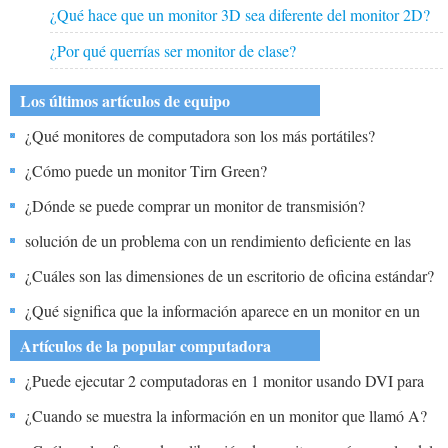
¿Qué hace que un monitor 3D sea diferente del monitor 2D?
¿Por qué querrías ser monitor de clase?
Los últimos artículos de equipo
¿Qué monitores de computadora son los más portátiles?
¿Cómo puede un monitor Tirn Green?
¿Dónde se puede comprar un monitor de transmisión?
solución de un problema con un rendimiento deficiente en las
conexiones WAN de su oficina. Al mirar el conector inteligente,
¿Cuáles son las dimensiones de un escritorio de oficina estándar?
ve que la luz Tx parpadea en verde y Rx no está iluminada.
¿Qué significa que la información aparece en un monitor en un
color de fondo diferente?
Artículos de la popular computadora
¿Puede ejecutar 2 computadoras en 1 monitor usando DVI para
uno y analógico el otro?
¿Cuando se muestra la información en un monitor que llamó A?