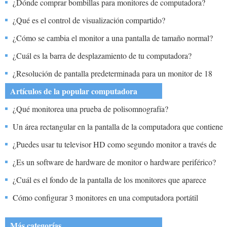
¿Dónde comprar bombillas para monitores de computadora?
¿Qué es el control de visualización compartido?
¿Cómo se cambia el monitor a una pantalla de tamaño normal?
¿Cuál es la barra de desplazamiento de tu computadora?
¿Resolución de pantalla predeterminada para un monitor de 18
pulgadas?
Artículos de la popular computadora
¿Qué monitorea una prueba de polisomnografía?
Un área rectangular en la pantalla de la computadora que contiene
un documento o muestra una actividad se llama (n).
¿Puedes usar tu televisor HD como segundo monitor a través de
WiFi con mi iMac?
¿Es un software de hardware de monitor o hardware periférico?
¿Cuál es el fondo de la pantalla de los monitores que aparece
cuando inicias tu computadora?
Cómo configurar 3 monitores en una computadora portátil
Más categorías