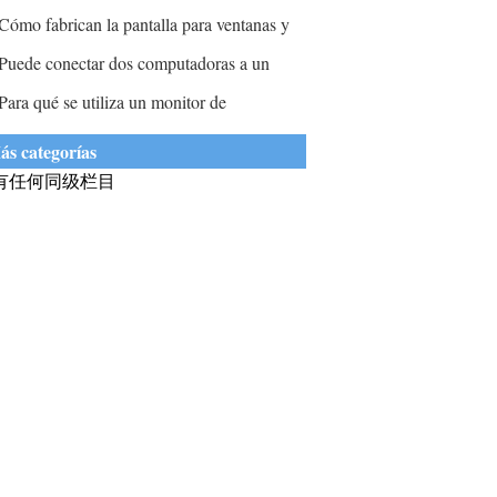
scritorio para la serie HP Compaq 5000?
Cómo fabrican la pantalla para ventanas y
uertas?
Puede conectar dos computadoras a un
onitor sin usar un interruptor?
Para qué se utiliza un monitor de
omputadora?
ás categorías
有任何同级栏目