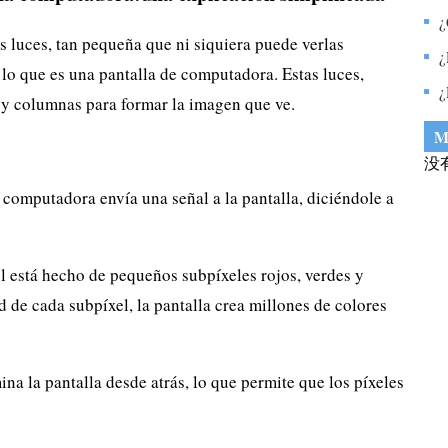
e
¿
 luces, tan pequeña que ni siquiera puede verlas
p
¿
lo que es una pantalla de computadora. Estas luces,
m
¿
s y columnas para formar la imagen que ve.
c
M
没
computadora envía una señal a la pantalla, diciéndole a
 está hecho de pequeños subpíxeles rojos, verdes y
d de cada subpíxel, la pantalla crea millones de colores
na la pantalla desde atrás, lo que permite que los píxeles