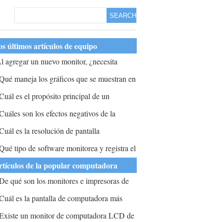
SEARCH
s últimos artículos de equipo
l agregar un nuevo monitor, ¿necesita
nstalar controladores?
Qué maneja los gráficos que se muestran en
l monitor?
Cuál es el propósito principal de un
rotector de pantalla en Windows?
Cuáles son los efectos negativos de la
antalla de la computadora en los ojos?
Cuál es la resolución de pantalla
redeterminada para el monitor LCD de 19
Qué tipo de software monitorea y registra el
ulgadas que se ejecuta en Windows XP?
ráfico de paquetes para un análisis posterior?
rtículos de la popular computadora
De qué son los monitores e impresoras de
os teclados todos los ejemplos?
Cuál es la pantalla de computadora más
equeña?
Existe un monitor de computadora LCD de