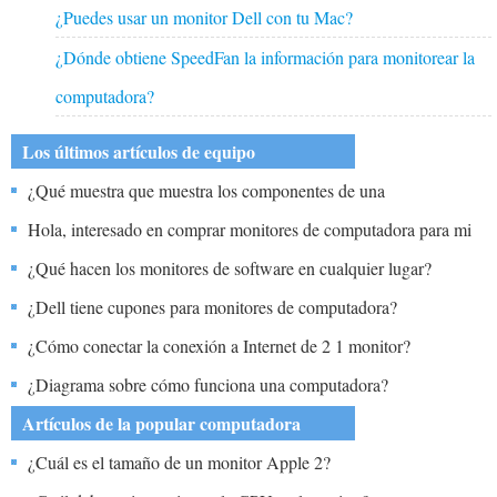
¿Puedes usar un monitor Dell con tu Mac?
¿Dónde obtiene SpeedFan la información para monitorear la
computadora?
Los últimos artículos de equipo
¿Qué muestra que muestra los componentes de una
microcomputadora?
Hola, interesado en comprar monitores de computadora para mi
hermana menor. He encontrado pocos en Ejobber Limited.
¿Qué hacen los monitores de software en cualquier lugar?
¿Confundido qué marca alguna recomendación, ya que el
¿Dell tiene cupones para monitores de computadora?
presupuesto es £ 400 máximo?
¿Cómo conectar la conexión a Internet de 2 1 monitor?
¿Diagrama sobre cómo funciona una computadora?
Artículos de la popular computadora
¿Cuál es el tamaño de un monitor Apple 2?