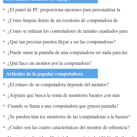
¿El panel de PC proporciona opciones para personalizar la
pantalla de bloqueo y la pantalla de inicio?
¿Cómo limpiar detrás de un escritorio de computadora de
esquina?
¿Cómo se utilizan los controladores de tamaño cuadrados para
cambiar el tamaño de un gráfico?
¿Qué tan precisas pueden llegar a ser las computadoras?
¿Puede mirar la pantalla de una computadora ser mala para tus
ojos?
¿Qué hace un monitor por la computadora?
Artículos de la popular computadora
¿El retraso de su computadora depende del monitor?
¿Alguien que busca la venta de monitores baratos con más
probabilidades de comprar qué?
Cuando se llama a una computadora que genera pantalla?
¿Se pueden tirar los monitores de las computadoras a la basura?
¿Cuáles son las cuatro características del monitor de referencia?