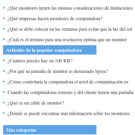
¿Qué monitores tienen las mismas consideraciones de limitaciones
y el método de detección?
¿Qué empresas hacen monitores de computadora?
¿Qué se debe colocar en las ventanas para evitar que la luz del sol
incida en la pantalla del monitor?
¿Cuál es el término para una resolución óptima que un monitor
LCD puede mostrar?
Artículos de la popular computadora
¿Cuántos píxeles hay en 100 KB?
¿Por qué su pantalla de monitor es demasiado ligera?
¿Cómo controlaría la computadora el nivel de contaminación en
un río?
Cuando las computadoras remotas y del cliente tienen una pantalla
idéntica, ¿qué puede hacer para distinguirlas al mostrar el
¿Qué es un cable de monitor?
escritorio en modo completo?
¿Dónde se puede encontrar más información sobre los monitores
de tráfico de Internet?
Más categorías