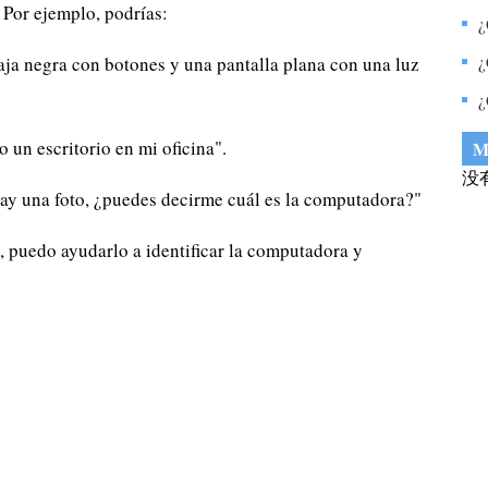
 Por ejemplo, podrías:
d
¿
c
¿
ja negra con botones y una pantalla plana con una luz
m
¿
t
 un escritorio en mi oficina".
M
没
ay una foto, ¿puedes decirme cuál es la computadora?"
 puedo ayudarlo a identificar la computadora y