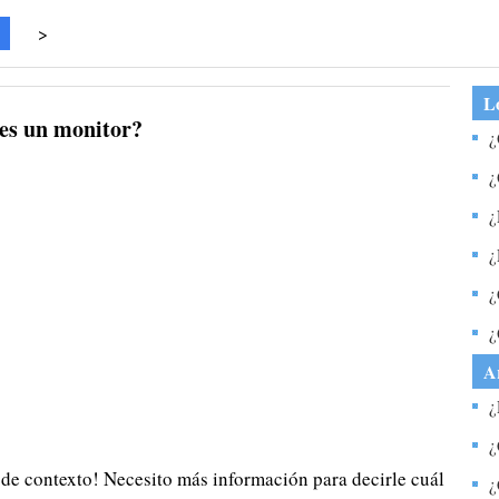
>
Lo
 es un monitor?
¿
¿
¿
p
¿
p
¿
p
m
¿
A
¿
i
¿
de contexto! Necesito más información para decirle cuál
u
¿