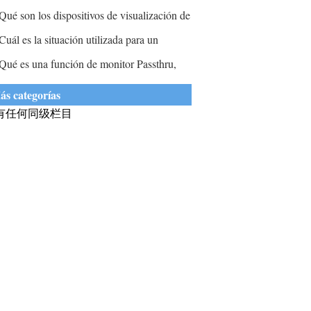
eterminado por medir?
Qué son los dispositivos de visualización de
omputadora?
Cuál es la situación utilizada para un
onitor LCD?
Qué es una función de monitor Passthru,
ambién conocida como monitor?
ás categorías
有任何同级栏目