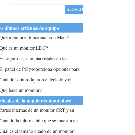
SEARCH
s últimos artículos de equipo
Qué monitores funcionan con Macs?
Qué es un monitor LDC?
Es seguro usar limpiacristales en las
antallas de las computadoras?
El panel de PC proporciona opciones para
ersonalizar la pantalla de bloqueo y la
Cuándo se introdujeron el teclado y el
antalla de inicio?
onitor en qué generación?
Qué hace un monitor?
rtículos de la popular computadora
Partes internas de un monitor CRT y su
magen?
Cuando la información que se muestra en
n monitor se conoce como copia?
Cuál es el tamaño citado de un monitor