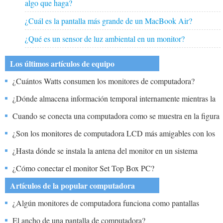
algo que haga?
¿Cuál es la pantalla más grande de un MacBook Air?
¿Qué es un sensor de luz ambiental en un monitor?
Los últimos artículos de equipo
¿Cuántos Watts consumen los monitores de computadora?
¿Dónde almacena información temporal internamente mientras la
computadora está encendida?
Cuando se conecta una computadora como se muestra en la figura
adjunta, ¿cómo se caracteriza?
¿Son los monitores de computadora LCD más amigables con los
ojos que los monitores CRT?
¿Hasta dónde se instala la antena del monitor en un sistema
DVOR?
¿Cómo conectar el monitor Set Top Box PC?
Artículos de la popular computadora
¿Algún monitores de computadora funciona como pantallas
táctiles para computadoras portátiles?
El ancho de una pantalla de computadora?