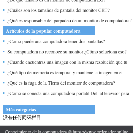
¿Cuáles son los tamaños de pantalla del monitor CRT?
¿Qué es responsable del parpadeo de un monitor de computadora?
Artículos de la popular computadora
¿Cómo puede una computadora tener dos pantallas?
Su computadora no reconoce su monitor ¿Cómo soluciona eso?
¿Cuando encuentras una imagen con la misma resolución que tu
pantalla, siempre aparece borrosa en el escritorio?
¿Qué tipo de memoria es temporal y mantiene la imagen en el
monitor?
¿Qué es la fuga de la Tierra del monitor de computadora?
¿Cómo se conecta una computadora portátil Dell al televisor para
que todo lo que aparece en la pantalla también aparezca en la
Más categorías
pantalla?
没有任何同级栏目
Conocimiento de la computadora © https://www.ordenador.online