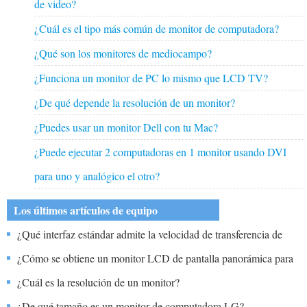
de video?
¿Cuál es el tipo más común de monitor de computadora?
¿Qué son los monitores de mediocampo?
¿Funciona un monitor de PC lo mismo que LCD TV?
¿De qué depende la resolución de un monitor?
¿Puedes usar un monitor Dell con tu Mac?
¿Puede ejecutar 2 computadoras en 1 monitor usando DVI
para uno y analógico el otro?
Los últimos artículos de equipo
¿Qué interfaz estándar admite la velocidad de transferencia de
datos más alta?
¿Cómo se obtiene un monitor LCD de pantalla panorámica para
trabajar con un IBM ThinkPad?
¿Cuál es la resolución de un monitor?
¿De qué tamaño es un monitor de computadora LG?