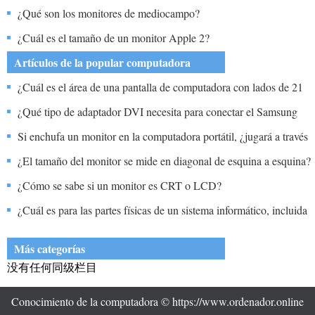
proporcionada por una pantalla de monitores de CRT?
¿Qué son los monitores de mediocampo?
¿Cuál es el tamaño de un monitor Apple 2?
Artículos de la popular computadora
¿Cuál es el área de una pantalla de computadora con lados de 21
pulgadas?
¿Qué tipo de adaptador DVI necesita para conectar el Samsung
226BW Monitor IMAC?
Si enchufa un monitor en la computadora portátil, ¿jugará a través
del monitor?
¿El tamaño del monitor se mide en diagonal de esquina a esquina?
¿Cómo se sabe si un monitor es CRT o LCD?
¿Cuál es para las partes físicas de un sistema informático, incluida
la unidad de procesamiento central de monitor, etc.?
Más categorías
没有任何同级栏目
Conocimiento de la computadora © https://www.ordenador.online