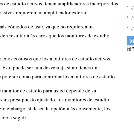
es de estudio activos tienen amplificadores incorporados,
u
¿
pasivos requieren un amplificador externo.
p
c
¿
ás cómodos de usar, ya que no requieren un
¿
den resultar más caros que los monitores de estudio
s
M
没
enos costosos que los monitores de estudio activos,
. Esto puede ser una desventaja si no tienes un
e potente como para controlar los monitores de estudio.
de monitor de estudio para usted depende de su
es un presupuesto ajustado, los monitores de estudio
in embargo, si desea la opción más conveniente, los
ino a seguir.