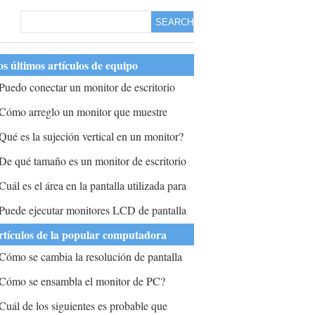
SEARCH
s últimos artículos de equipo
Puedo conectar un monitor de escritorio
ony a la computadora portátil Gateway?
Cómo arreglo un monitor que muestre
ualquier cosa en la pantalla?
Qué es la sujeción vertical en un monitor?
De qué tamaño es un monitor de escritorio
or pulgada?
Cuál es el área en la pantalla utilizada para
ostrar el contenido de un programa de
Puede ejecutar monitores LCD de pantalla
isco o ejecución de archivos?
anorámica y sin pantalla de la tarjeta gráfica
rtículos de la popular computadora
ue admite 2 monitores?
Cómo se cambia la resolución de pantalla
in 7 a predeterminado a ciegas sin
Cómo se ensambla el monitor de PC?
onitor?
Cuál de los siguientes es probable que