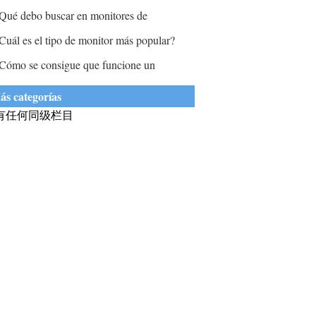
tilice un móvil doméstico con monitor de 27
Qué debo buscar en monitores de
ulgadas o todos los anteriores?
omputadora?
Cuál es el tipo de monitor más popular?
Cómo se consigue que funcione un
egundo monitor?
ás categorías
有任何同级栏目