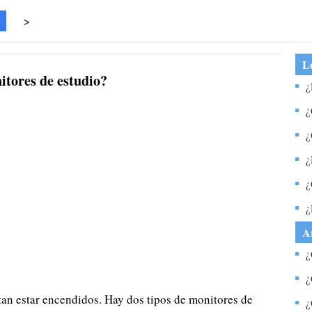
>
Lo
itores de estudio?
¿
S
¿
c
¿
¿
p
¿
m
¿
d
p
A
q
¿
W
¿
m
tan estar encendidos. Hay dos tipos de monitores de
¿