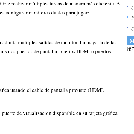
itirle realizar múltiples tareas de manera más eficiente. A
t
¿
s configurar monitores duales para jugar:
o
¿
c
¿
m
M
a admita múltiples salidas de monitor. La mayoría de las
没
enos dos puertos de pantalla, puertos HDMI o puertos
ráfica usando el cable de pantalla provisto (HDMI,
 puerto de visualización disponible en su tarjeta gráfica