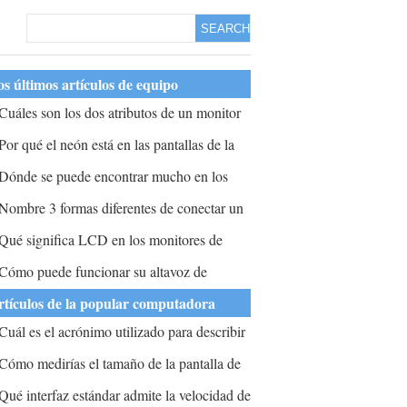
SEARCH
s últimos artículos de equipo
Cuáles son los dos atributos de un monitor
ue afecta su pantalla?
Por qué el neón está en las pantallas de la
omputadora?
Dónde se puede encontrar mucho en los
onitores de resolución de 1920x1080?
Nombre 3 formas diferentes de conectar un
onitor?
Qué significa LCD en los monitores de
omputadora?
Cómo puede funcionar su altavoz de
onitor?
rtículos de la popular computadora
Cuál es el acrónimo utilizado para describir
a tecnología en los nuevos monitores de
Cómo medirías el tamaño de la pantalla de
omputadora de pantalla plana?
na computadora?
Qué interfaz estándar admite la velocidad de