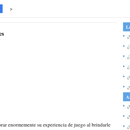
>
Lo
es
¿
q
¿
c
¿
m
¿
m
¿
c
¿
m
A
¿
l
¿
c
rar enormemente su experiencia de juego al brindarle
u
¿