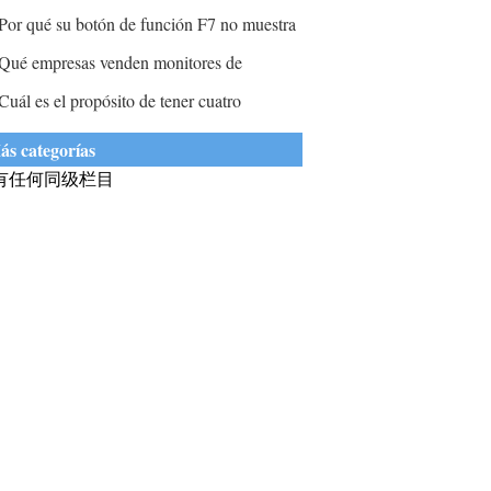
ransferencia de datos más alta?
Por qué su botón de función F7 no muestra
pciones de doble monitor?
Qué empresas venden monitores de
omputadora baratos?
Cuál es el propósito de tener cuatro
onitores de computadora?
ás categorías
有任何同级栏目