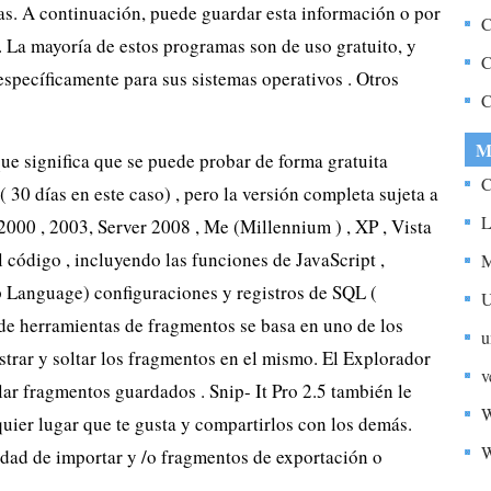
as. A continuación, puede guardar esta información o por
o
C
. La mayoría de estos programas son de uso gratuito, y
C
specíficamente para sus sistemas operativos . Otros
C
X
M
ue significa que se puede probar de forma gratuita
C
 30 días en este caso) , pero la versión completa sujeta a
L
000 , 2003, Server 2008 , Me (Millennium ) , XP , Vista
l código , incluyendo las funciones de JavaScript ,
M
 Language) configuraciones y registros de SQL (
U
de herramientas de fragmentos se basa en uno de los
u
astrar y soltar los fragmentos en el mismo. El Explorador
v
ar fragmentos guardados . Snip- It Pro 2.5 también le
W
ier lugar que te gusta y compartirlos con los demás.
W
cidad de importar y /o fragmentos de exportación o