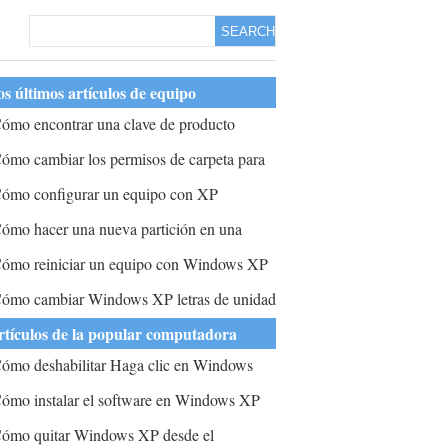
SEARCH
s últimos artículos de equipo
ómo encontrar una clave de producto
nstalada en XP
ómo cambiar los permisos de carpeta para
indows XP Professional
ómo configurar un equipo con XP
onectarse a Internet
ómo hacer una nueva partición en una
nidad XP
ómo reiniciar un equipo con Windows XP
suario Contraseña
ómo cambiar Windows XP letras de unidad
e disco duro primaria
rtículos de la popular computadora
ómo deshabilitar Haga clic en Windows
XP
ómo instalar el software en Windows XP
ómo quitar Windows XP desde el