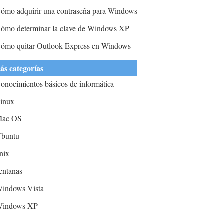
rdenador
ómo adquirir una contraseña para Windows
XP
ómo determinar la clave de Windows XP
CD
ómo quitar Outlook Express en Windows
P SP2 Computadora
ás categorías
onocimientos básicos de informática
inux
ac OS
buntu
nix
entanas
indows Vista
indows XP