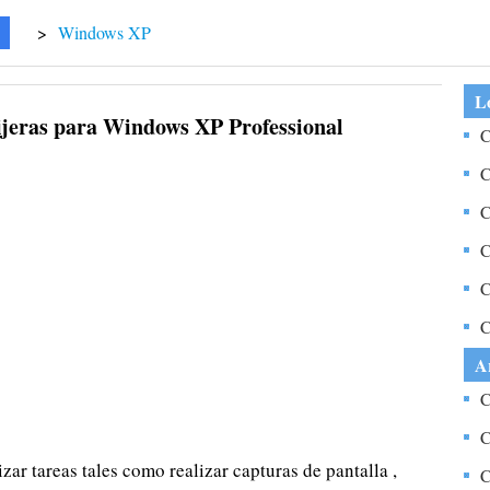
>
Windows XP
Lo
ijeras para Windows XP Professional
C
i
C
W
C
c
C
u
C
U
C
d
A
C
C
zar tareas tales como realizar capturas de pantalla ,
C