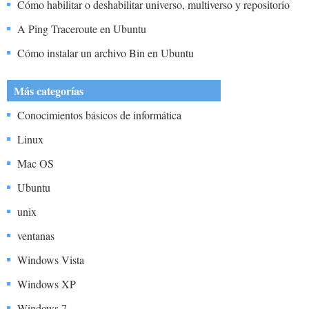
Cómo habilitar o deshabilitar universo, multiverso y repositorio
restringido en Ubuntu 20.04
A Ping Traceroute en Ubuntu
Cómo instalar un archivo Bin en Ubuntu
Más categorías
Conocimientos básicos de informática
Linux
Mac OS
Ubuntu
unix
ventanas
Windows Vista
Windows XP
Windows 7