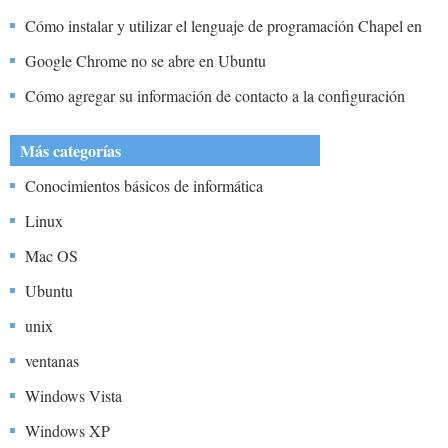
Cómo instalar y utilizar el lenguaje de programación Chapel en
Ubuntu 20.04 LTS
Google Chrome no se abre en Ubuntu
Cómo agregar su información de contacto a la configuración
predeterminada de red Host perfil en Ubuntu
Más categorías
Conocimientos básicos de informática
Linux
Mac OS
Ubuntu
unix
ventanas
Windows Vista
Windows XP