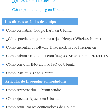
¿Qué es Ubuntu Rastreador
Cómo permitir un ping en Ubuntu
Los últimos artículos de equipo
Cómo desinstalar Google Earth en Ubuntu
¿Cómo puedo configurar una tarjeta Netgear Wireless Internet
WG511T en Linux Ubuntu
Cómo encontrar el software Drive módem que funciona en
Ubuntu
Cómo habilitar la GUI del cortafuegos CSF en Ubuntu 20.04 LTS
[paso a paso]
Cómo convertir ING archivo ISO de Ubuntu
Cómo instalar DB2 en Ubuntu
Artículos de la popular computadora
Cómo arranque dual Ubuntu Studio
Cómo ejecutar Apache en Ubuntu
Cómo actualizar los controladores de Ubuntu