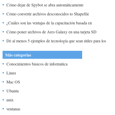
Cómo dejar de Spybot se abra automáticamente
Cómo convertir archivos desconocidos to Shapefile
¿Cuáles son las ventajas de la capacitación basada en
computadora en comparación con los métodos tradicionales?
Cómo poner archivos de Ares Galaxy en una tarjeta SD
Dé al menos 5 ejemplos de tecnología que sean útiles para los
estudiantes.
Más categorías
Conocimientos básicos de informática
Linux
Mac OS
Ubuntu
unix
ventanas