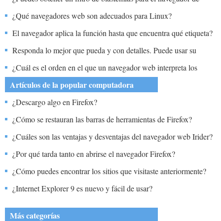
ópera?
¿Qué navegadores web son adecuados para Linux?
El navegador aplica la función hasta que encuentra qué etiqueta?
Responda lo mejor que pueda y con detalles. Puede usar su
navegador. Utilice la terminología apropiada. Cuando solicite una
¿Cuál es el orden en el que un navegador web interpreta los
página web (escriba una dirección en el navegador) ¿Cómo saben
elementos de una etiqueta de tabla?
Artículos de la popular computadora
los gráficos de texto T?
¿Descargo algo en Firefox?
¿Cómo se restauran las barras de herramientas de Firefox?
¿Cuáles son las ventajas y desventajas del navegador web Irider?
¿Por qué tarda tanto en abrirse el navegador Firefox?
¿Cómo puedes encontrar los sitios que visitaste anteriormente?
¿Internet Explorer 9 es nuevo y fácil de usar?
Más categorías