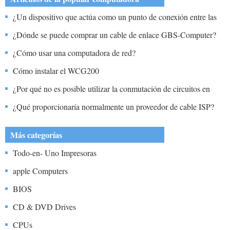
¿Un dispositivo que actúa como un punto de conexión entre las
computadoras y puede filtrar los datos de reenvío al destino
¿Dónde se puede comprar un cable de enlace GBS-Computer?
especificado se llama A?
¿Cómo usar una computadora de red?
Cómo instalar el WCG200
¿Por qué no es posible utilizar la conmutación de circuitos en
redes ad hoc?
¿Qué proporcionaría normalmente un proveedor de cable ISP?
Más categorías
Todo-en- Uno Impresoras
apple Computers
BIOS
CD & DVD Drives
CPUs