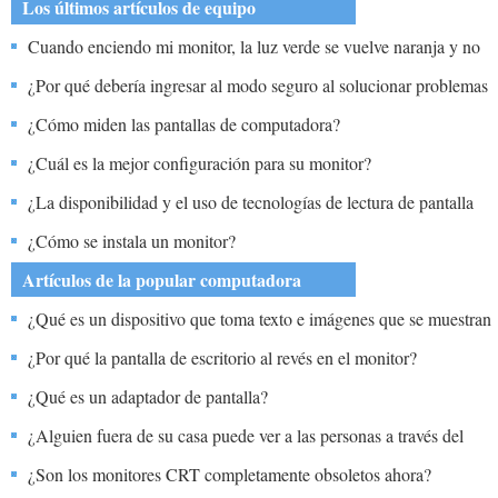
Los últimos artículos de equipo
Cuando enciendo mi monitor, la luz verde se vuelve naranja y no
se enciende. ¿Qué hago?
¿Por qué debería ingresar al modo seguro al solucionar problemas
con un monitor en Windows XP?
¿Cómo miden las pantallas de computadora?
¿Cuál es la mejor configuración para su monitor?
¿La disponibilidad y el uso de tecnologías de lectura de pantalla
para usuarios de computadoras que tienen problemas de vista?
¿Cómo se instala un monitor?
Artículos de la popular computadora
¿Qué es un dispositivo que toma texto e imágenes que se muestran
en la pantalla de la computadora los proyectos más grandes para
¿Por qué la pantalla de escritorio al revés en el monitor?
que una audiencia pueda ver con claridad?
¿Qué es un adaptador de pantalla?
¿Alguien fuera de su casa puede ver a las personas a través del
monitor de la computadora?
¿Son los monitores CRT completamente obsoletos ahora?