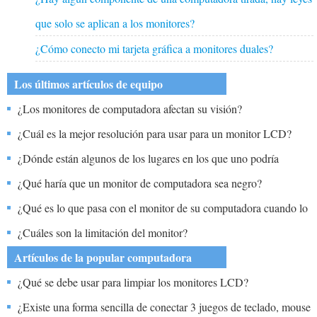
que solo se aplican a los monitores?
¿Cómo conecto mi tarjeta gráfica a monitores duales?
Los últimos artículos de equipo
¿Los monitores de computadora afectan su visión?
¿Cuál es la mejor resolución para usar para un monitor LCD?
¿Dónde están algunos de los lugares en los que uno podría
comprar un monitor LCD de pantalla panorámica?
¿Qué haría que un monitor de computadora sea negro?
¿Qué es lo que pasa con el monitor de su computadora cuando lo
enciende la luz verde y aunque la pantalla oscura puede ver la
¿Cuáles son la limitación del monitor?
imagen muy débilmente en el fondo?
Artículos de la popular computadora
¿Qué se debe usar para limpiar los monitores LCD?
¿Existe una forma sencilla de conectar 3 juegos de teclado, mouse