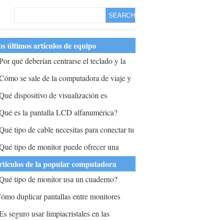
SEARCH
s últimos artículos de equipo
Por qué deberían centrarse el teclado y la
antalla de la computadora directamente
Cómo se sale de la computadora de viaje y
rente a la persona sentada en la
uelve a la pantalla normal de visualización
Qué dispositivo de visualización es
omputadora?
n un Corsa SXI?
decuado para el sistema CAD un CRT con
Qué es la pantalla LCD alfanumérica?
ector Refersh Monitor B Raster Scan C
Qué tipo de cable necesitas para conectar tu
anel de plasma D Pantalla LED?
omputadora portátil un monitor?
Qué tipo de monitor puede ofrecer una
ariedad de tarifas de actualización?
rtículos de la popular computadora
Qué tipo de monitor usa un cuaderno?
ómo duplicar pantallas entre monitores
Es seguro usar limpiacristales en las