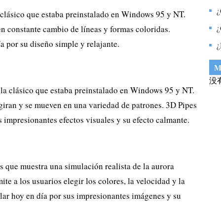
p
¿
a clásico que estaba preinstalado en Windows 95 y NT.
1
¿
n constante cambio de líneas y formas coloridas.
2
a por su diseño simple y relajante.
m
¿
s
p
M
没
lla clásico que estaba preinstalado en Windows 95 y NT.
giran y se mueven en una variedad de patrones. 3D Pipes
s impresionantes efectos visuales y su efecto calmante.
s que muestra una simulación realista de la aurora
te a los usuarios elegir los colores, la velocidad y la
ular hoy en día por sus impresionantes imágenes y su