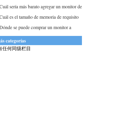
antallas de las computadoras?
Cuál sería más barato agregar un monitor de
7 pulgadas a un sistema existente o comprar
Cuál es el tamaño de memoria de requisito
1 pulgadas en modo de monitor único?
ínimo y la resolución de pantalla para el
Dónde se puede comprar un monitor a
oftware CT Scan?
recio barato?
ás categorías
有任何同级栏目