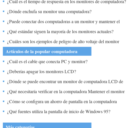
por pulgada?
¿Cuál es el tiempo de respuesta en los monitores de computadora?
¿Dónde enchufa su monitor una computadora?
¿Puede conectar dos computadoras a un monitor y mantener el
trabajo en línea con un programa de red?
¿Qué estándar siguen la mayoría de los monitores actuales?
¿Cuáles son los ejemplos de peligro de alto voltaje del monitor
CRT?
Artículos de la popular computadora
¿Cuál es el cable que conecta PC y monitor?
¿Deberías apagar los monitores LCD?
¿Dónde se puede encontrar un monitor de computadora LCD de
15 pulgadas?
¿Qué necesitaría verificar en la computadora Mantener el monitor
estándar y agregar un monitor de alta resolución de grado médico
¿Cómo se configura un ahorro de pantalla en la computadora
adicional?
Toshiba?
¿Qué fuentes utiliza la pantalla de inicio de Windows 95?
Más categorías